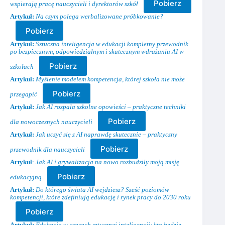
Pobierz
wspierają pracę nauczycieli i
dyrektorów szkół
Artykuł:
Na czym polega werbalizowane próbkowanie?
Pobierz
Artykuł:
Sztuczna inteligencja w edukacji kompletny przewodnik
po bezpiecznym, odpowiedzialnym i skutecznym wdrażaniu AI w
Pobierz
szkołach
Artykuł:
Myślenie modelem kompetencja, której szkoła nie może
Pobierz
przegapić
Artykuł:
Jak AI rozpala szkolne opowieści – praktyczne techniki
Pobierz
dla nowoczesnych nauczycieli
Artykuł:
Jak uczyć się z AI naprawdę skutecznie – praktyczny
Pobierz
przewodnik dla nauczycieli
Artykuł
:
Jak AI i grywalizacja na nowo rozbudziły moją misję
Pobierz
edukacyjną
Artykuł:
Do którego świata AI wejdziesz? Sześć poziomów
kompetencji, które zdefiniują edukację i rynek pracy do 2030 roku
Pobierz