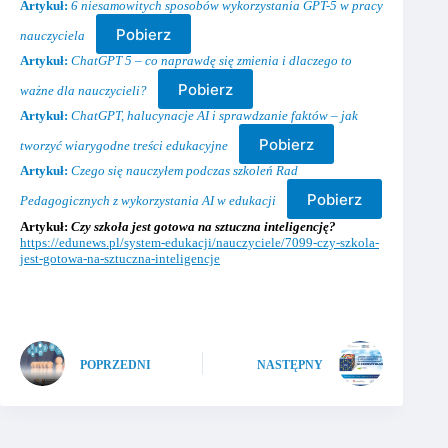
Artykuł:
6 niesamowitych sposobów wykorzystania GPT-5 w pracy
Pobierz
nauczyciela
Artykuł:
ChatGPT 5 – co naprawdę się zmienia i dlaczego to
Pobierz
ważne dla nauczycieli?
Artykuł:
ChatGPT, halucynacje AI i sprawdzanie faktów – jak
Pobierz
tworzyć wiarygodne treści edukacyjne
Artykuł:
Czego się nauczyłem podczas szkoleń Rad
Pobierz
Pedagogicznych z wykorzystania AI w edukacji
Artykuł:
Czy szkoła jest gotowa na sztuczna inteligencję?
https://edunews.pl/system-edukacji/nauczyciele/7099-czy-szkola-
jest-gotowa-na-sztuczna-inteligencje
POPRZEDNI
NASTĘPNY