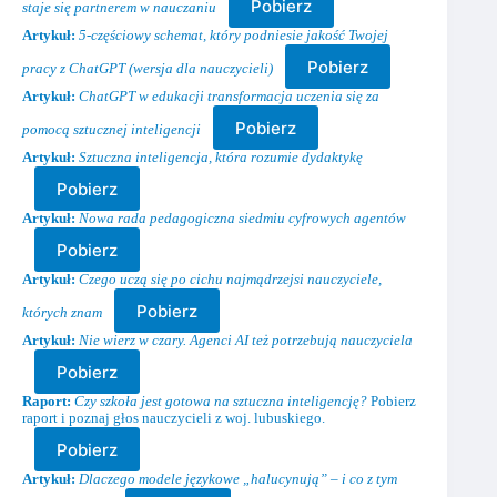
Pobierz
staje się partnerem w nauczaniu
Artykuł:
5-częściowy schemat, który podniesie jakość Twojej
Pobierz
pracy z ChatGPT (wersja dla nauczycieli)
Artykuł:
ChatGPT w edukacji transformacja uczenia się za
Pobierz
pomocą sztucznej inteligencji
Artykuł:
Sztuczna inteligencja, która rozumie dydaktykę
Pobierz
Artykuł:
Nowa rada pedagogiczna siedmiu cyfrowych agentów
Pobierz
Artykuł:
Czego uczą się po cichu najmądrzejsi nauczyciele,
Pobierz
których znam
Artykuł:
Nie wierz w czary. Agenci AI też potrzebują nauczyciela
Pobierz
Raport:
Czy szkoła jest gotowa na sztuczna inteligencję?
Pobierz
raport i poznaj głos nauczycieli z woj. lubuskiego.
Pobierz
Artykuł:
Dlaczego modele językowe „halucynują” – i co z tym