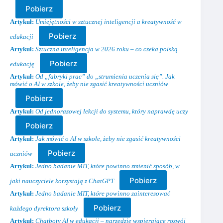
Pobierz
Artykuł:
Umiejętności w sztucznej inteligencji a kreatywność w
Pobierz
edukacji
Artykuł:
Sztuczna inteligencja w 2026 roku – co czeka polską
Pobierz
edukację
Artykuł:
Od „fabryki prac” do „strumienia uczenia się”. Jak
mówić o AI w szkole, żeby nie zgasić kreatywności uczniów
Pobierz
Artykuł:
Od jednorazowej lekcji do systemu, który naprawdę uczy
Pobierz
Artykuł:
Jak mówić o AI w szkole, żeby nie zgasić kreatywności
Pobierz
uczniów
Artykuł:
Jedno badanie MIT, które powinno zmienić sposób, w
Pobierz
jaki nauczyciele korzystają z ChatGPT
Artykuł:
Jedno badanie MIT, które powinno zainteresować
Pobierz
każdego dyrektora szkoły
Artykuł:
Chatboty AI w edukacji – narzędzie wspierające rozwój