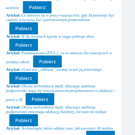
Pobierz
uczniów
Artykuł:
Co zmienia się w pracy nauczyciela, gdy AI przestaje być
czatem, a zaczyna być wytrenowanym pomocnikiem
Pobierz
Artykuł:
W ilu światach żyjemy w ciągu jednego dnia
Pobierz
Artykuł:
Przedstawiam GPT-5.2, co to oznacza dla nauczycieli w
Pobierz
polskiej szkole
Artykuł
:
Uczeń nie „odbiera” wiedzy, uczeń ją przewiduje
Pobierz
Artykuł:
Ukryta architektura myśli: dlaczego szablony
podpowiedzi stają się nowym wzorcem projektowania w edukacji i
Pobierz
pracy z AI
Artykuł:
Ukryta architektura myśli: dlaczego szablony
podpowiedzi zmieniają edukację bardziej, niż nam się wydaje
Pobierz
Artykuł:
Technologia, która oddaje czas: jak asystenci AI realnie