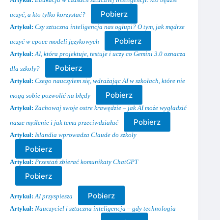
Artykuł:
Edukacja w czasach sztucznej inteligencji: kto będzie
Pobierz
uczyć, a kto tylko korzystać?
Artykuł:
Czy sztuczna inteligencja nas ogłupi? O tym, jak mądrze
Pobierz
uczyć w epoce modeli językowych
Artykuł:
AI, która projektuje, testuje i uczy co Gemini 3.0 oznacza
Pobierz
dla szkoły?
Artykuł:
Czego nauczyłem się, wdrażając AI w szkołach, które nie
Pobierz
mogą sobie pozwolić na błędy
Artykuł:
Zachowaj swoje ostre krawędzie – jak AI może wygładzić
Pobierz
nasze myślenie i jak temu przeciwdziałać
Artykuł:
Islandia wprowadza Claude do szkoły
Pobierz
Artykuł:
Przestań zbierać komunikaty ChatGPT
Pobierz
Pobierz
Artykuł:
AI przyspiesza
Artykuł:
Nauczyciel i sztuczna inteligencja – gdy technologia