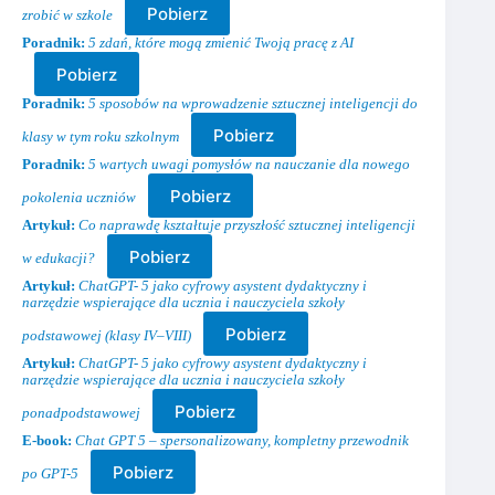
Pobierz
zrobić w szkole
Poradnik:
5 zdań, które mogą zmienić Twoją pracę z AI
Pobierz
Poradnik:
5 sposobów na wprowadzenie sztucznej inteligencji do
Pobierz
klasy w tym roku szkolnym
Poradnik:
5 wartych uwagi pomysłów na nauczanie dla nowego
Pobierz
pokolenia uczniów
Artykuł:
Co naprawdę kształtuje przyszłość sztucznej inteligencji
Pobierz
w edukacji?
Artykuł:
ChatGPT- 5 jako cyfrowy asystent dydaktyczny i
narzędzie wspierające dla ucznia i nauczyciela szkoły
Pobierz
podstawowej (klasy IV–VIII)
Artykuł:
ChatGPT- 5 jako cyfrowy asystent dydaktyczny i
narzędzie wspierające dla ucznia i nauczyciela szkoły
Pobierz
ponadpodstawowej
E-book:
Chat GPT 5 – spersonalizowany, kompletny przewodnik
Pobierz
po GPT-5