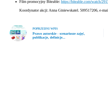
Film promocyjny Biteable:
https://biteable.com/watch/
Koordynator akcji: Anna Giniewskatel. 509517206, e-mai
POPRZEDNI
WPIS
Prawo autorskie - scenariusze zajęć,
publikacje, definicje...