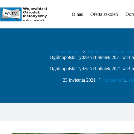
Przejdź
do
treści
O nas
Oferta szkoleń
Dor
Strona główna
Biblioteka pedagogiczn
Ogólnopolski Tydzień Bibliotek 2021 w Bib
Ogólnopolski Tydzień Bibliotek 2021 w Bib
23 kwietnia 2021
Aktualności
,
Akt