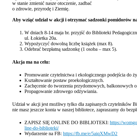
w stanie zmienić nasze otoczenie, zadbać
o zdrowie, przyrodę i Ziemię.
Aby wziąć udział w akcji i otrzymać sadzonki pomidorów na
W dniach 8-14 maja br. przyjść do Biblioteki Pedagogi
ul. Łokietka 20a.
Wypożyczyć dowolną liczbę książek (max 8).
Odebrać bezpłatną sadzonkę (1 osoba – max 5).
Akcja ma na celu:
Promowanie czytelnictwa i ekologicznego podejścia do ży
Kształtowanie postaw proekologicznych.
Zachęcenie do tworzenia przydomowych, balkonowych 
Propagowanie zdrowego odżywiania.
Udział w akcji jest możliwy tylko dla zapisanych czytelników B
nie masz jeszcze konta w naszej bibliotece, zapraszamy do bezpła
ZAPISZ SIĘ ONLINE DO BIBLIOTEKI:
https://womgo
line-do-biblioteki/
Wydarzenie na FB:
https://fb.me/e/5aiqXMwD2