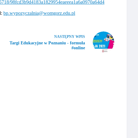
2915718/98fcd3b9d4183a1829954eaeeea1a6a0970a64d4
l:
bp.wypozyczalnia@womgorz.edu.pl
NASTĘPNY
WPIS
Targi Edukacyjne w Poznaniu - formuła
#online