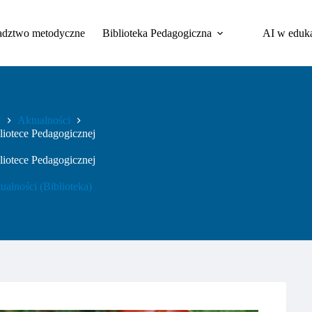
adztwo metodyczne
Biblioteka Pedagogiczna
AI w eduka
a
Aktualności
liotece Pedagogicznej
liotece Pedagogicznej
ualności (Biblioteka)