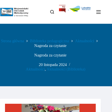
Przejdź
do
treści
Strona główna
Biblioteka pedagogiczna
Aktualności
Nagroda za czytanie
Nagroda za czytanie
20 listopada 2024
Aktualności
,
Aktualności (Biblioteka)