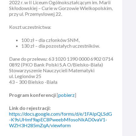
2022 r. w II Liceum Ogólnokształcącym im. Marii
Skłodowskiej – Curie w Gorzowie Wielkopolskim,
przy ul. Przemysłowej 22.
Koszt uczestnictwa:
100 zł – dla członków SNM,
130 zł – dla pozostałych uczestników.
Dane do przelewu: 63 1020 1390 0000 6902 0714
0892 (PKO Bank Polski S.A O/Bielsko-Biała)
Stowarzyszenie Nauczycieli Matematyki
ul. Legionów 25
43 – 300 Bielsko -Biała
Program konferencji
[
pobierz
]
Link do rejestracji:
https://docs.google.com/forms/d/e/1FAIpQLSdG
-K9sUHmf9apEC8PweebMfosoNkAD0vaV1-
WZH3H285mZqA/viewform